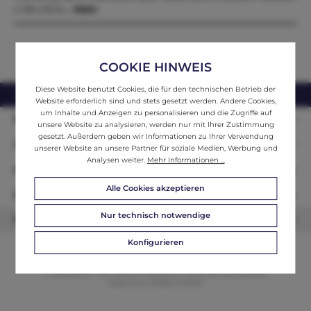
x 118 x 53 Zu…
Mehr
COOKIE HINWEIS
Diese Website benutzt Cookies, die für den technischen Betrieb der
webshop@ifantik.at
0043 660 3230000
Website erforderlich sind und stets gesetzt werden. Andere Cookies,
um Inhalte und Anzeigen zu personalisieren und die Zugriffe auf
Persönliche Beratung
unsere Website zu analysieren, werden nur mit Ihrer Zustimmung
gesetzt. Außerdem geben wir Informationen zu Ihrer Verwendung
Unser Sortiment
unserer Website an unsere Partner für soziale Medien, Werbung und
Analysen weiter.
Mehr Informationen ...
Informationen
Alle Cookies akzeptieren
Zahlungsarten
Nur technisch notwendige
Newsletter
Konfigurieren
© 2026 ifAntik - Alle Rechte vorbehalten. Theme by
ThemeWare®
Website by
WEBSCHMIEDE