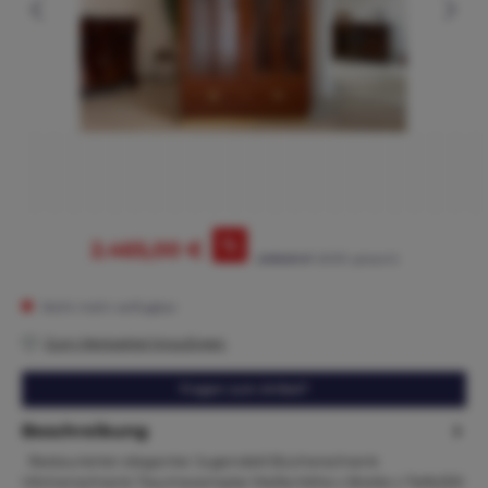
%
2.465,00 €
2.695,00 €*
(8.53% gespart)
Nicht mehr verfügbar
Zum Merkzettel hinzufügen
Fragen zum Artikel?
Beschreibung
Restaurierter eleganter Jugendstil Bücherschrank
Vitrinenschrank Traumexemplar Maße:Höhe x Breite x Tiefe200