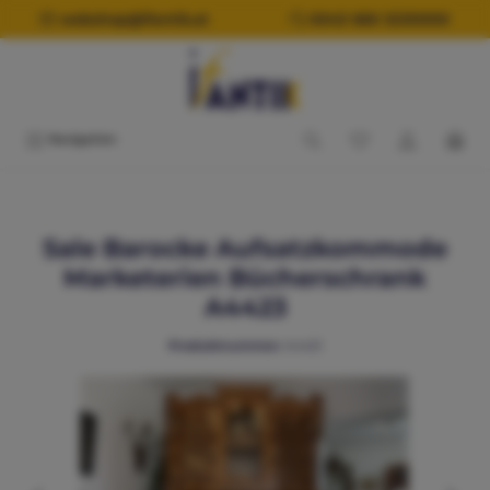
alt springen
webshop@ifantik.at
0043 660 3230000
Navigation
Sale Barocke Aufsatzkommode
Marketerien Bücherschrank
A4423
Produktnummer:
A4423