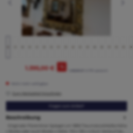
%
1.395,00 €
1.465,00 €*
(4.78% gespart)
Nicht mehr verfügbar
Zum Merkzettel hinzufügen
Fragen zum Artikel?
Beschreibung
Originaler Florentiner Spiegel um 1890 TraumstückMaße:Höhe
x Breite oder auch Breite x Höhe 110 x 135 x 4 Zum Verkauf ste…