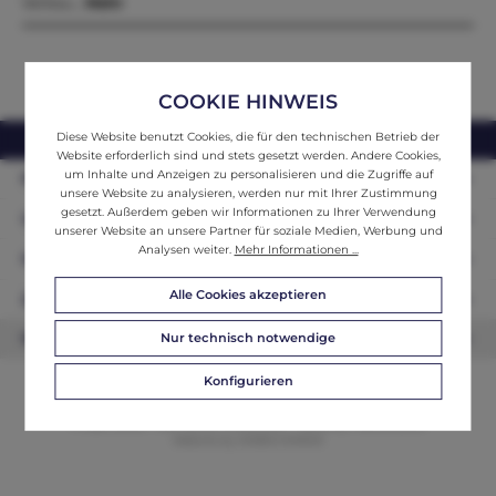
Verkau…
Mehr
COOKIE HINWEIS
Diese Website benutzt Cookies, die für den technischen Betrieb der
webshop@ifantik.at
0043 660 3230000
Website erforderlich sind und stets gesetzt werden. Andere Cookies,
um Inhalte und Anzeigen zu personalisieren und die Zugriffe auf
Persönliche Beratung
unsere Website zu analysieren, werden nur mit Ihrer Zustimmung
gesetzt. Außerdem geben wir Informationen zu Ihrer Verwendung
Unser Sortiment
unserer Website an unsere Partner für soziale Medien, Werbung und
Analysen weiter.
Mehr Informationen ...
Informationen
Alle Cookies akzeptieren
Zahlungsarten
Nur technisch notwendige
Newsletter
Konfigurieren
© 2026 ifAntik - Alle Rechte vorbehalten. Theme by
ThemeWare®
Website by
WEBSCHMIEDE