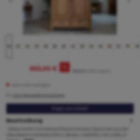
%
865,00 €
895,00 €*
(3.35% gespart)
Nicht mehr verfügbar
Zum Merkzettel hinzufügen
Fragen zum Artikel?
Beschreibung
Restaurierter Gründerzeit Bauernschrank Naturholz aus der
ObersteiermarkMaße:Höhe x Breite x Tiefe193 x 140 x 60Zum