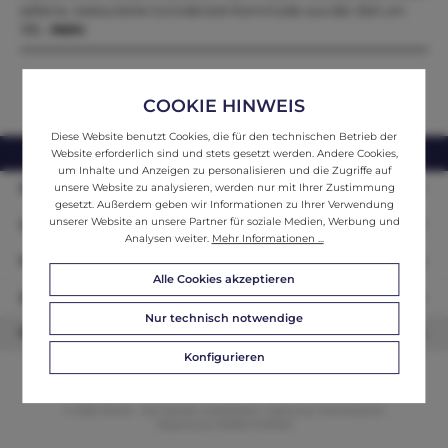
seltene, restaurierte Gründerzeit Kommode aus der Zeit um
185…
Mehr
COOKIE HINWEIS
Diese Website benutzt Cookies, die für den technischen Betrieb der
webshop@ifantik.at
0043 660 3230000
Website erforderlich sind und stets gesetzt werden. Andere Cookies,
um Inhalte und Anzeigen zu personalisieren und die Zugriffe auf
Persönliche Beratung
unsere Website zu analysieren, werden nur mit Ihrer Zustimmung
gesetzt. Außerdem geben wir Informationen zu Ihrer Verwendung
unserer Website an unsere Partner für soziale Medien, Werbung und
Unser Sortiment
Analysen weiter.
Mehr Informationen ...
Informationen
Alle Cookies akzeptieren
Zahlungsarten
Nur technisch notwendige
Newsletter
Konfigurieren
© 2026 ifAntik - Alle Rechte vorbehalten. Theme by
ThemeWare®
Website by
WEBSCHMIEDE