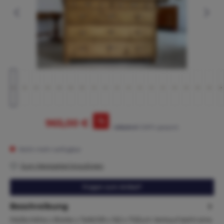
%
965,00 €
1.095,00 €*
(11.87% gespart)
Nicht mehr verfügbar
Zum Merkzettel hinzufügen
Fragen zum Artikel?
Beschreibung
Maße:Höhe x Breite x Tiefe109 x 162 x 70Zum Verkauf steht eine