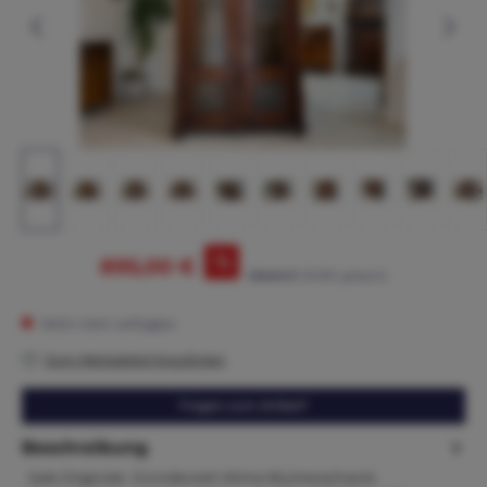
%
895,00 €
995,00 €*
(10.05% gespart)
Nicht mehr verfügbar
Zum Merkzettel hinzufügen
Fragen zum Artikel?
Beschreibung
Sale Originale Gründerzeit Vitrine Bücherschrank