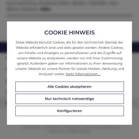
Sammlervitrine, Nussholz Höhe x Breite x Tiefe206 x 133 x
58Zum Verkauf…
Mehr
COOKIE HINWEIS
Diese Website benutzt Cookies, die für den technischen Betrieb der
webshop@ifantik.at
0043 660 3230000
Website erforderlich sind und stets gesetzt werden. Andere Cookies,
um Inhalte und Anzeigen zu personalisieren und die Zugriffe auf
Persönliche Beratung
unsere Website zu analysieren, werden nur mit Ihrer Zustimmung
gesetzt. Außerdem geben wir Informationen zu Ihrer Verwendung
unserer Website an unsere Partner für soziale Medien, Werbung und
Unser Sortiment
Analysen weiter.
Mehr Informationen ...
Informationen
Alle Cookies akzeptieren
Zahlungsarten
Nur technisch notwendige
Newsletter
Konfigurieren
© 2026 ifAntik - Alle Rechte vorbehalten. Theme by
ThemeWare®
Website by
WEBSCHMIEDE