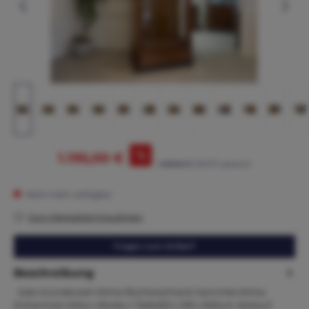
%
1.195,00 €
1.495,00 €*
(20.07% gespart)
Nicht mehr verfügbar
Zum Merkzettel hinzufügen
Fragen zum Artikel?
Beschreibung
Sale Gründerzeit Vitrine Bücherschrank Sammlervitrine,
Eichenholz Höhe x Breite x Tiefe202 x 109 x 65Zum Verkauf