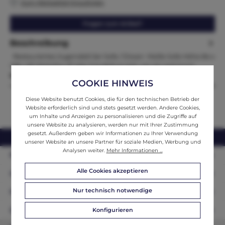
Zum Merkzettel hinzufügen
Fragen zum Artikel?
Beschreibung
Restauriertes Jugendstil 2er Sofa / Diwan Maße Sofa Höhe 84 x
128 x 56 Sitzhöhe 47 Hier handelt es sich um ein erst kürzl…
Mehr
COOKIE HINWEIS
Diese Website benutzt Cookies, die für den technischen Betrieb der
Website erforderlich sind und stets gesetzt werden. Andere Cookies,
um Inhalte und Anzeigen zu personalisieren und die Zugriffe auf
unsere Website zu analysieren, werden nur mit Ihrer Zustimmung
gesetzt. Außerdem geben wir Informationen zu Ihrer Verwendung
webshop@ifantik.at
0043 660 3230000
unserer Website an unsere Partner für soziale Medien, Werbung und
Analysen weiter.
Mehr Informationen ...
Persönliche Beratung
Alle Cookies akzeptieren
Unser Sortiment
Nur technisch notwendige
Informationen
Zahlungsarten
Konfigurieren