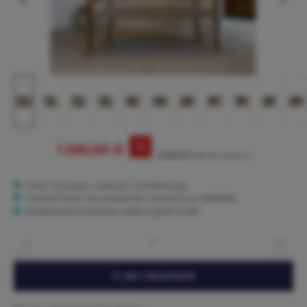
%
1.190,00 €
1.695,00 €*
(29.79% gespart)
Sofort verfügbar, Lieferzeit: 3-15 Werktage
Trusted Shops: Hervorragender Käuferschutz ★★★★★
Kostenlose & Sichere Lieferung AT & DE
Produkt Anzahl: Gib den gewünschten Wert ein oder benutze die Schaltflächen um die 
In den Warenkorb