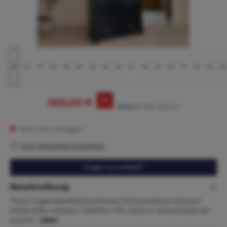
%
865,00 €
895,00 €*
(3.35% gespart)
Nicht mehr verfügbar
Zum Merkzettel hinzufügen
Fragen zum Artikel?
Beschreibung
Traum Jugendstil Bücherschrank Vitrinenschrank Schwarz
Maße:Höhe x Breite x Tiefe194 x 119 x 43 Zum Verkauf steht ein
traumh…
Mehr