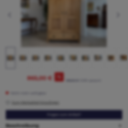
%
865,00 €
895,00 €*
(3.35% gespart)
Nicht mehr verfügbar
Zum Merkzettel hinzufügen
Fragen zum Artikel?
Beschreibung