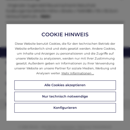
Originaler Jugendstil Bauernschrank Naturholz
SüdburgenlandMaße:Höhe x Breite x Tiefe188 x 116 x 55 Zum
Verkauf steht ein…
Mehr
COOKIE HINWEIS
Diese Website benutzt Cookies, die für den technischen Betrieb der
Website erforderlich sind und stets gesetzt werden. Andere Cookies,
webshop@ifantik.at
0043 660 3230000
um Inhalte und Anzeigen zu personalisieren und die Zugriffe auf
unsere Website zu analysieren, werden nur mit Ihrer Zustimmung
Persönliche Beratung
gesetzt. Außerdem geben wir Informationen zu Ihrer Verwendung
unserer Website an unsere Partner für soziale Medien, Werbung und
Unser Sortiment
Analysen weiter.
Mehr Informationen ...
Informationen
Alle Cookies akzeptieren
Zahlungsarten
Nur technisch notwendige
Newsletter
Konfigurieren
© 2026 ifAntik - Alle Rechte vorbehalten. Theme by
ThemeWare®