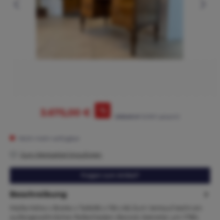
%
3.675,00 €
3.950,00 €*
(6.96% gespart)
Nicht mehr verfügbar
Zum Merkzettel hinzufügen
Fragen zum Artikel?
Beschreibung
Maße:Höhe x Breite x Tiefe96 x 118 x 66 Zum Verkauf steht ein
außergewöhnlicher Rollschladen-Barock-Sekretär um 1780,