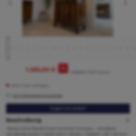
%
1.265,00 €
1.495,00 €*
(15.38% gespart)
Nicht mehr verfügbar
Zum Merkzettel hinzufügen
Fragen zum Artikel?
Beschreibung
Restaurierte Biedermeier Anrichte Trumeau - Schellack
Handballenpolitur Maße:Höhe x Breite x Tiefe95 x. 99 x 49 Zum