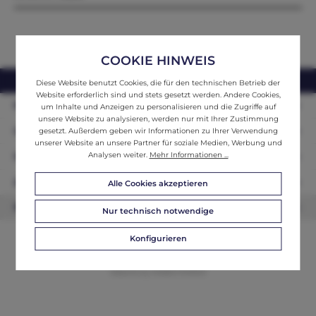
COOKIE HINWEIS
webshop@ifantik.at
0043 660 3230000
Diese Website benutzt Cookies, die für den technischen Betrieb der
Website erforderlich sind und stets gesetzt werden. Andere Cookies,
Persönliche Beratung
um Inhalte und Anzeigen zu personalisieren und die Zugriffe auf
unsere Website zu analysieren, werden nur mit Ihrer Zustimmung
Unser Sortiment
gesetzt. Außerdem geben wir Informationen zu Ihrer Verwendung
unserer Website an unsere Partner für soziale Medien, Werbung und
Analysen weiter.
Mehr Informationen ...
Informationen
Zahlungsarten
Alle Cookies akzeptieren
Newsletter
Nur technisch notwendige
Konfigurieren
© 2026 ifAntik - Alle Rechte vorbehalten. Theme by
ThemeWare®
Website by
WEBSCHMIEDE