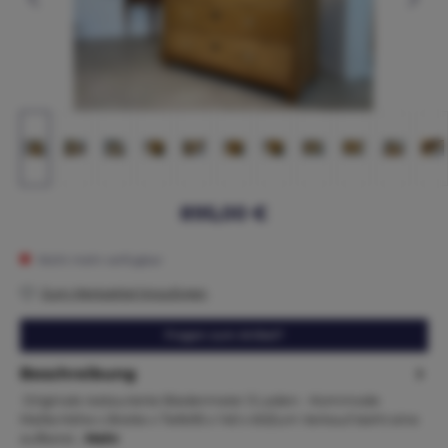
895,00 €
Nicht mehr verfügbar
Zum Merkzettel hinzufügen
Fragen zum Artikel?
Beschreibung
Originale restaurierte Biedermeier 3 Laden - Kommode
Maße:Höhe x Breite x Tiefe95 x 140 x 60Zum Verkauf steht eine
aufberei…
Mehr