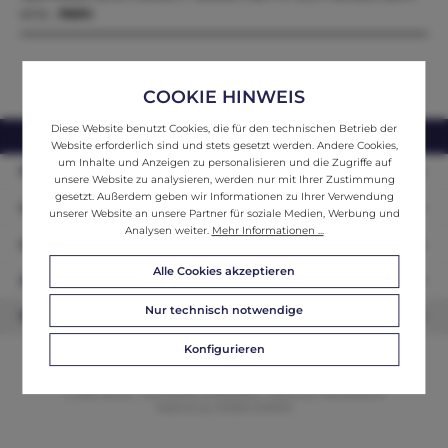
eine…
Mehr
COOKIE HINWEIS
Diese Website benutzt Cookies, die für den technischen Betrieb der
webshop@ifantik.at
0043 660 3230000
Website erforderlich sind und stets gesetzt werden. Andere Cookies,
um Inhalte und Anzeigen zu personalisieren und die Zugriffe auf
Persönliche Beratung
unsere Website zu analysieren, werden nur mit Ihrer Zustimmung
gesetzt. Außerdem geben wir Informationen zu Ihrer Verwendung
Unser Sortiment
unserer Website an unsere Partner für soziale Medien, Werbung und
Analysen weiter.
Mehr Informationen ...
Informationen
Alle Cookies akzeptieren
Zahlungsarten
Nur technisch notwendige
Newsletter
Konfigurieren
© 2026 ifAntik - Alle Rechte vorbehalten. Theme by
ThemeWare®
Website by
WEBSCHMIEDE