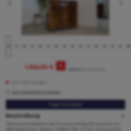
%
1.365,00 €
1.595,00 €*
(14.42% gespart)
Nicht mehr verfügbar
Zum Merkzettel hinzufügen
Fragen zum Artikel?
Beschreibung
Restauriertes Biedermeier Trumeau Antiquität Nussholz um
1855 Maße:Höhe x Breite x Tiefe92 x 98 x 47 Zum Verkauf steht