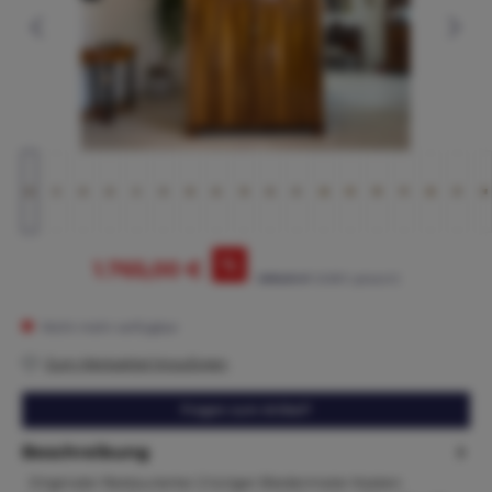
%
1.765,00 €
1.895,00 €*
(6.86% gespart)
Nicht mehr verfügbar
Zum Merkzettel hinzufügen
Fragen zum Artikel?
Beschreibung
Originaler Restaurierter 2 türiger Biedermeier Kasten