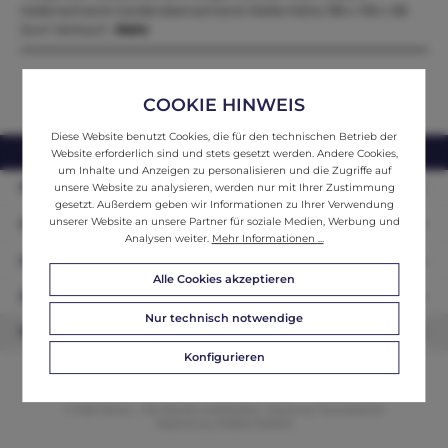
Hallenschrank Garderobenschrank Maße:Höhe 185 x 156 x 58
Zum Verkauf…
Mehr
COOKIE HINWEIS
Diese Website benutzt Cookies, die für den technischen Betrieb der
webshop@ifantik.at
0043 660 3230000
Website erforderlich sind und stets gesetzt werden. Andere Cookies,
um Inhalte und Anzeigen zu personalisieren und die Zugriffe auf
Persönliche Beratung
unsere Website zu analysieren, werden nur mit Ihrer Zustimmung
gesetzt. Außerdem geben wir Informationen zu Ihrer Verwendung
unserer Website an unsere Partner für soziale Medien, Werbung und
Unser Sortiment
Analysen weiter.
Mehr Informationen ...
Informationen
Alle Cookies akzeptieren
Zahlungsarten
Nur technisch notwendige
Newsletter
Konfigurieren
© 2026 ifAntik - Alle Rechte vorbehalten. Theme by
ThemeWare®
Website by
WEBSCHMIEDE