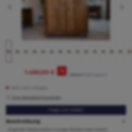
%
1.499,00 €
1.895,00 €*
(20.9% gespart)
Nicht mehr verfügbar
Zum Merkzettel hinzufügen
Fragen zum Artikel?
Beschreibung
Originaler Restaurierter 2 türiger Biedermeier Kasten