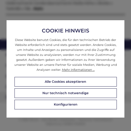
Hallenschrank Garderobenschrank Maße:Höhe x Breite x
Tiefe185 x 158…
Mehr
COOKIE HINWEIS
Diese Website benutzt Cookies, die für den technischen Betrieb der
webshop@ifantik.at
0043 660 3230000
Website erforderlich sind und stets gesetzt werden. Andere Cookies,
um Inhalte und Anzeigen zu personalisieren und die Zugriffe auf
Persönliche Beratung
unsere Website zu analysieren, werden nur mit Ihrer Zustimmung
gesetzt. Außerdem geben wir Informationen zu Ihrer Verwendung
unserer Website an unsere Partner für soziale Medien, Werbung und
Unser Sortiment
Analysen weiter.
Mehr Informationen ...
Informationen
Alle Cookies akzeptieren
Zahlungsarten
Nur technisch notwendige
Newsletter
Konfigurieren
© 2026 ifAntik - Alle Rechte vorbehalten. Theme by
ThemeWare®
Website by
WEBSCHMIEDE