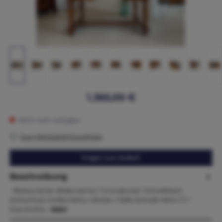
1.365,00 €
Nicht mehr verfügbar
Zum Merkzettel hinzufügen
Fragen zum Artikel?
Beschreibung
Restaurierter Altdeutscher / Gründerzeit Schreibtisch
Eichenholz Größe:Höhe x Breite x Tiefe Schreib Höhe 77 /
Kranzhöhe…
Mehr