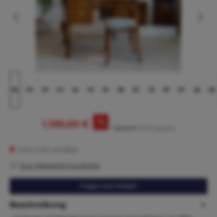
%
1.199,00 €
1.365,00 €*
(12.16% gespart)
Nicht mehr verfügbar
Zum Merkzettel hinzufügen
Fragen zum Artikel?
Beschreibung