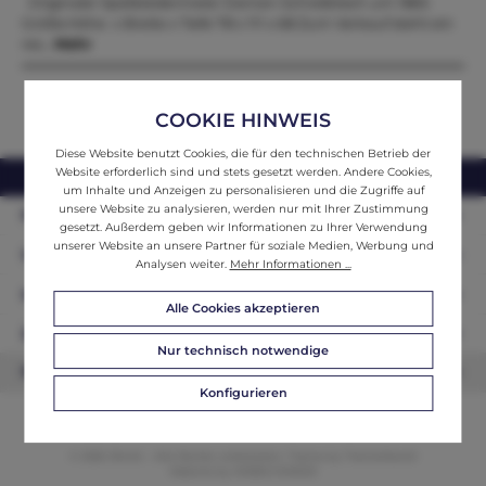
Originaler Spätbiedermeier Damen Schreibtisch um 1865
Größe:Höhe x Breite x Tiefe 78 x 111 x 68 Zum Verkauf steht ein
res…
Mehr
COOKIE HINWEIS
Diese Website benutzt Cookies, die für den technischen Betrieb der
Website erforderlich sind und stets gesetzt werden. Andere Cookies,
webshop@ifantik.at
0043 660 3230000
um Inhalte und Anzeigen zu personalisieren und die Zugriffe auf
unsere Website zu analysieren, werden nur mit Ihrer Zustimmung
Persönliche Beratung
gesetzt. Außerdem geben wir Informationen zu Ihrer Verwendung
unserer Website an unsere Partner für soziale Medien, Werbung und
Unser Sortiment
Analysen weiter.
Mehr Informationen ...
Informationen
Alle Cookies akzeptieren
Zahlungsarten
Nur technisch notwendige
Newsletter
Konfigurieren
© 2026 ifAntik - Alle Rechte vorbehalten. Theme by
ThemeWare®
Website by
WEBSCHMIEDE