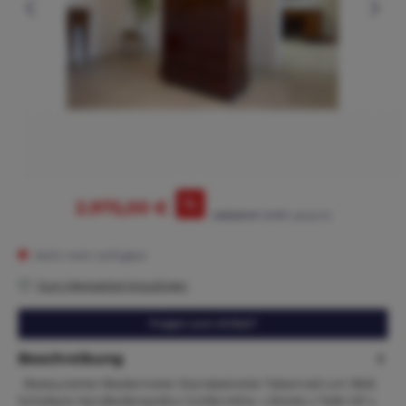
%
2.975,00 €
3.265,00 €*
(8.88% gespart)
Nicht mehr verfügbar
Zum Merkzettel hinzufügen
Fragen zum Artikel?
Beschreibung
Restaurierter Biedermeier Standsekretär Tabernakl um 1845
Schellack Handballenpolitur Größe:Höhe x Breite x Tiefe 147 x