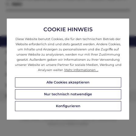
9…
Mehr
COOKIE HINWEIS
Diese Website benutzt Cookies, die für den technischen Betrieb der
webshop@ifantik.at
0043 660 3230000
Website erforderlich sind und stets gesetzt werden. Andere Cookies,
um Inhalte und Anzeigen zu personalisieren und die Zugriffe auf
Persönliche Beratung
unsere Website zu analysieren, werden nur mit Ihrer Zustimmung
gesetzt. Außerdem geben wir Informationen zu Ihrer Verwendung
Unser Sortiment
unserer Website an unsere Partner für soziale Medien, Werbung und
Analysen weiter.
Mehr Informationen ...
Informationen
Alle Cookies akzeptieren
Zahlungsarten
Nur technisch notwendige
Newsletter
Konfigurieren
© 2026 ifAntik - Alle Rechte vorbehalten. Theme by
ThemeWare®
Website by
WEBSCHMIEDE