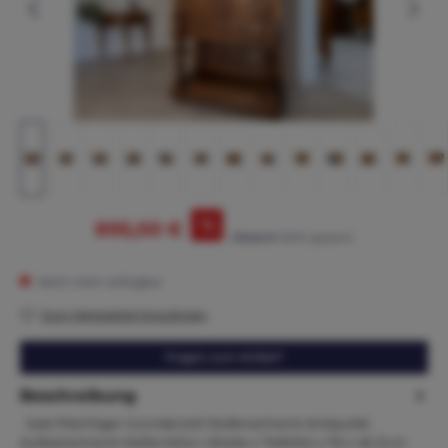
%
895,00 €
975,00 €*
(8.21% gespart)
Nicht mehr verfügbar
Zum Merkzettel hinzufügen
Fragen zum Artikel?
Beschreibung
Sale Prächtiger Gründerzeit Stollenschrank Antiquität
Aufsatzschrank Maße:Höhe x Breite x Tiefe164 x 116 x 46 Zum