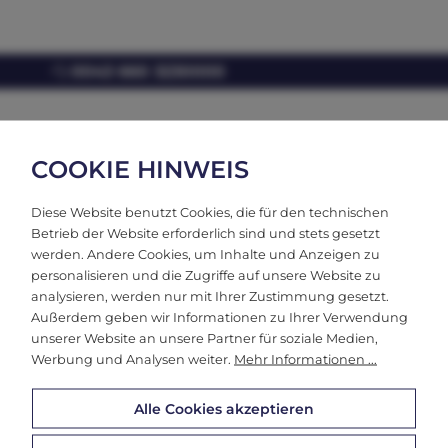
0043 660 3230000
timent
Informationen
COOKIE HINWEIS
en aus Österreich |
Service & Dienstleistunge
nd
Das Unternehmen
Diese Website benutzt Cookies, die für den technischen
bel & Landhausmöbel aus
Betrieb der Website erforderlich sind und stets gesetzt
Blog
h
werden. Andere Cookies, um Inhalte und Anzeigen zu
personalisieren und die Zugriffe auf unsere Website zu
Häufig gestellte Fragen
el | Original & Restauriert
analysieren, werden nur mit Ihrer Zustimmung gesetzt.
Anfahrt
Außerdem geben wir Informationen zu Ihrer Verwendung
er Möbel Original &
unserer Website an unsere Partner für soziale Medien,
rt
Kontakt
Werbung und Analysen weiter.
Mehr Informationen ...
l Möbel Original &
Versand und Zahlung
rt
Alle Cookies akzeptieren
Widerrufsbelehrung
el Original & Restauriert
Impressum