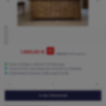
%
1.850,00 €
1.985,00 €*
(6.8% gespart)
Sofort verfügbar, Lieferzeit: 3-15 Werktage
Trusted Shops: Hervorragender Käuferschutz ★★★★★
Kostenlose & Sichere Lieferung AT & DE
Produkt Anzahl: Gib den gewünschten Wert ein oder benutze die Schaltflächen um die 
In den Warenkorb