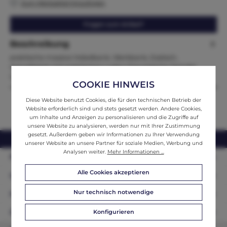
Zum Merkzettel hinzufügen
Fragen zum Artikel?
Beschreibung
praktische massive Hobelbank, Werkbank, Esstisch,
Schreibtisch mit praktischen Laden Französische Spindel
Größe:Höhe x Breit…
Mehr
COOKIE HINWEIS
Diese Website benutzt Cookies, die für den technischen Betrieb der
Website erforderlich sind und stets gesetzt werden. Andere Cookies,
um Inhalte und Anzeigen zu personalisieren und die Zugriffe auf
unsere Website zu analysieren, werden nur mit Ihrer Zustimmung
gesetzt. Außerdem geben wir Informationen zu Ihrer Verwendung
webshop@ifantik.at
0043 660 3230000
unserer Website an unsere Partner für soziale Medien, Werbung und
Analysen weiter.
Mehr Informationen ...
Persönliche Beratung
Alle Cookies akzeptieren
Unser Sortiment
Nur technisch notwendige
Informationen
Konfigurieren
Zahlungsarten