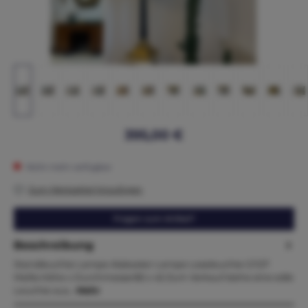
395,00 €
Nicht mehr verfügbar
Zum Merkzettel hinzufügen
Fragen zum Artikel?
Beschreibung
Standleuchte Lampe Alabaster Lampe Leseleuchte G1127
Maße:Höhe x Durchmesser82 x 42 Zum Verkauf stehe eine edle
Leuchte aus…
Mehr