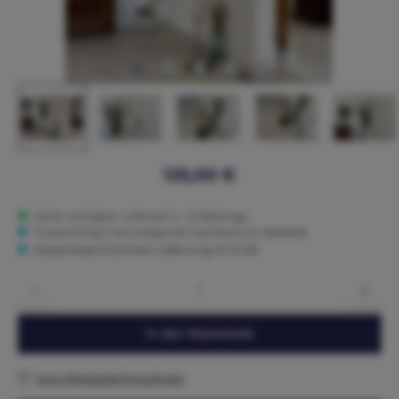
125,00 €
Sofort verfügbar, Lieferzeit: 5 - 15 Werktage
Trusted Shops: Hervorragender Käuferschutz ★★★★★
Kostenlose & Sichere Lieferung AT & DE
Produkt Anzahl: Gib den gewünschten Wert ein oder benutze die Schaltflächen um die 
In den Warenkorb
Zum Merkzettel hinzufügen