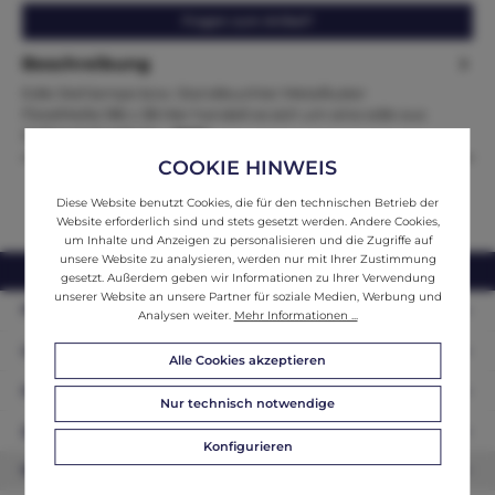
Fragen zum Artikel?
Beschreibung
Edle Stehlampe bzw. Standleuchter Metallluster
FloralMaße:186 x 38 Hier handelt es sich um eine edle aus
Gelbmetall gefertig…
Mehr
COOKIE HINWEIS
Diese Website benutzt Cookies, die für den technischen Betrieb der
Website erforderlich sind und stets gesetzt werden. Andere Cookies,
um Inhalte und Anzeigen zu personalisieren und die Zugriffe auf
unsere Website zu analysieren, werden nur mit Ihrer Zustimmung
webshop@ifantik.at
0043 660 3230000
gesetzt. Außerdem geben wir Informationen zu Ihrer Verwendung
unserer Website an unsere Partner für soziale Medien, Werbung und
Persönliche Beratung
Analysen weiter.
Mehr Informationen ...
Unser Sortiment
Alle Cookies akzeptieren
Informationen
Nur technisch notwendige
Zahlungsarten
Konfigurieren
Newsletter