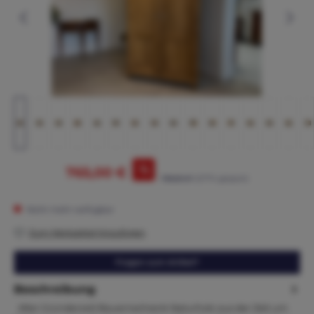
%
765,00 €
795,00 €*
(3.77% gespart)
Nicht mehr verfügbar
Zum Merkzettel hinzufügen
Fragen zum Artikel?
Beschreibung
Alter Gründerzeit Bauernschrank Naturholz aus der Zeit um