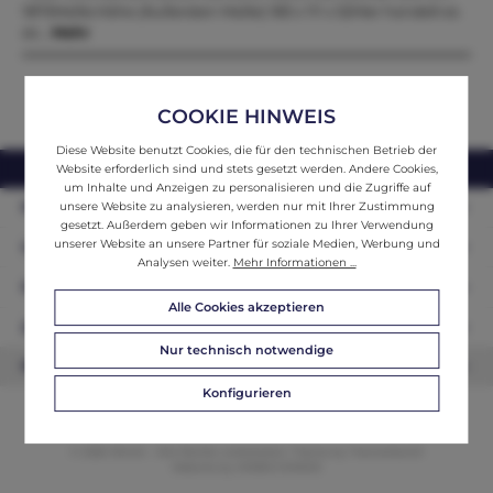
1875Maße:Höhe (Äußersten Maße) 183 x 111 x 52Hier handelt es
sic…
Mehr
COOKIE HINWEIS
Diese Website benutzt Cookies, die für den technischen Betrieb der
webshop@ifantik.at
0043 660 3230000
Website erforderlich sind und stets gesetzt werden. Andere Cookies,
um Inhalte und Anzeigen zu personalisieren und die Zugriffe auf
Persönliche Beratung
unsere Website zu analysieren, werden nur mit Ihrer Zustimmung
gesetzt. Außerdem geben wir Informationen zu Ihrer Verwendung
unserer Website an unsere Partner für soziale Medien, Werbung und
Unser Sortiment
Analysen weiter.
Mehr Informationen ...
Informationen
Alle Cookies akzeptieren
Zahlungsarten
Nur technisch notwendige
Newsletter
Konfigurieren
© 2026 ifAntik - Alle Rechte vorbehalten. Theme by
ThemeWare®
Website by
WEBSCHMIEDE