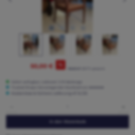
%
50,00 €
165,00 €*
(69.7% gespart)
Sofort verfügbar, Lieferzeit: 3-15 Werktage
Trusted Shops: Hervorragender Käuferschutz ★★★★★
Kostenlose & Sichere Lieferung AT & DE
Produkt Anzahl: Gib den gewünschten Wert ein oder benutze die Schaltflächen um die 
In den Warenkorb