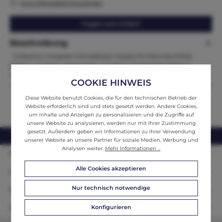
Zum Merkzettel hinzufügen
Fragen zum Artikel?
Beschreibung
hübscher massiver Schreibtisch Sessel ArmlehnstuhlHier
bieten wir Ihnen einen sehr massiven Stuhl eines Wiener
Hotels Mit…
Mehr
COOKIE HINWEIS
Diese Website benutzt Cookies, die für den technischen Betrieb der
Website erforderlich sind und stets gesetzt werden. Andere Cookies,
um Inhalte und Anzeigen zu personalisieren und die Zugriffe auf
unsere Website zu analysieren, werden nur mit Ihrer Zustimmung
gesetzt. Außerdem geben wir Informationen zu Ihrer Verwendung
webshop@ifantik.at
0043 660 3230000
unserer Website an unsere Partner für soziale Medien, Werbung und
Analysen weiter.
Mehr Informationen ...
Persönliche Beratung
Alle Cookies akzeptieren
Unser Sortiment
Nur technisch notwendige
Informationen
Konfigurieren
Zahlungsarten