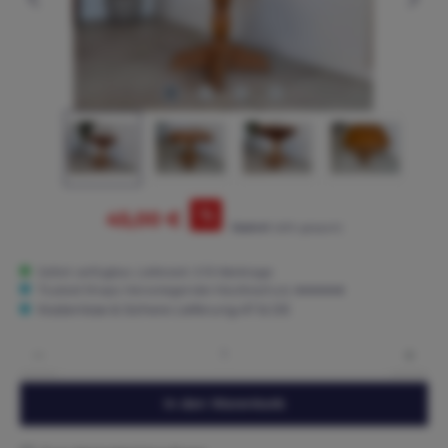
%
45,00 €
75,00 €*
(40% gespart)
Sofort verfügbar, Lieferzeit: 3-15 Werktage
Trusted Shops: Hervorragender Käuferschutz ★★★★★
Kostenlose & Sichere Lieferung AT & DE
Produkt Anzahl: Gib den gewünschten Wert ein oder benutze die Schaltflächen um die 
In den Warenkorb