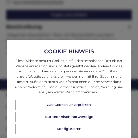
Zum Merkzettel hinzufügen
Fragen zum Artikel?
Beschreibung
Eleganter bäuerlicher Tisch ein Bauerntisch aus dem
Burgenland Größe:Höhe x Breite x Tiefe52 x 54 x 54 Zum
Verkauf steht…
Mehr
COOKIE HINWEIS
Diese Website benutzt Cookies, die für den technischen Betrieb der
Website erforderlich sind und stets gesetzt werden. Andere Cookies,
um Inhalte und Anzeigen zu personalisieren und die Zugriffe auf
unsere Website zu analysieren, werden nur mit Ihrer Zustimmung
gesetzt. Außerdem geben wir Informationen zu Ihrer Verwendung
webshop@ifantik.at
0043 660 3230000
unserer Website an unsere Partner für soziale Medien, Werbung und
Analysen weiter.
Mehr Informationen ...
Persönliche Beratung
Alle Cookies akzeptieren
Unser Sortiment
Nur technisch notwendige
Informationen
Konfigurieren
Zahlungsarten