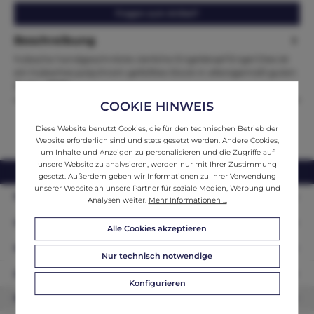
Fragen zum Artikel?
Beschreibung
hübsche handgeschnitzte zierliche Engelskopf Engel Dies ist
ein hübsches polychrom gefaßtes Stück in altersgemäß guten
Zusta…
Mehr
COOKIE HINWEIS
Diese Website benutzt Cookies, die für den technischen Betrieb der
Website erforderlich sind und stets gesetzt werden. Andere Cookies,
um Inhalte und Anzeigen zu personalisieren und die Zugriffe auf
unsere Website zu analysieren, werden nur mit Ihrer Zustimmung
webshop@ifantik.at
0043 660 3230000
gesetzt. Außerdem geben wir Informationen zu Ihrer Verwendung
unserer Website an unsere Partner für soziale Medien, Werbung und
Persönliche Beratung
Analysen weiter.
Mehr Informationen ...
Unser Sortiment
Alle Cookies akzeptieren
Informationen
Nur technisch notwendige
Zahlungsarten
Konfigurieren
Newsletter