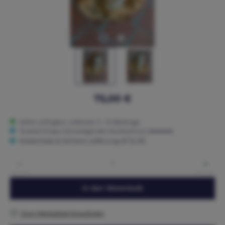
75,00 €
Sofort verfügbar, Lieferzeit: 5 - 15 Werktage
Trusted Shops: Hervorragender Käuferschutz ★★★★★
Kostenlose & Sichere Lieferung AT & DE
Produkt Anzahl: Gib den gewünschten Wert ein oder benutze die Schaltflächen um die 
In den Warenkorb
Zum Merkzettel hinzufügen