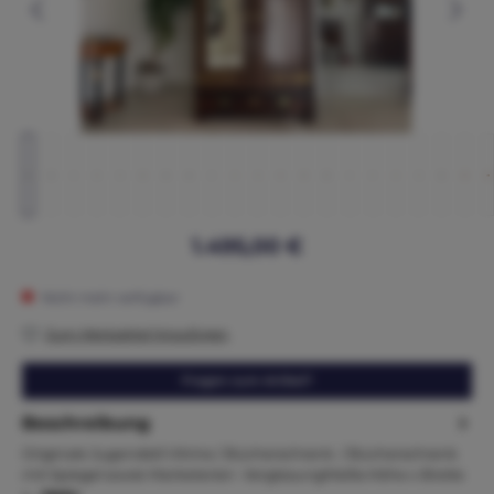
1.495,00 €
Nicht mehr verfügbar
Zum Merkzettel hinzufügen
Fragen zum Artikel?
Beschreibung
Originale Jugendstil Vitrine / Bücherschrank / Bücherschrank
mit Spiegel sowie Marketerien VerglasungMaße:Höhe x Breite