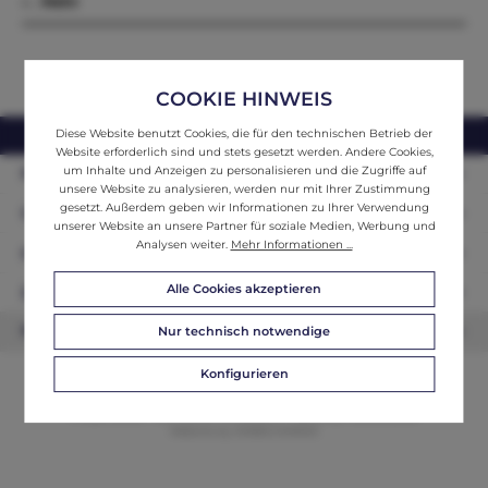
x…
Mehr
COOKIE HINWEIS
Diese Website benutzt Cookies, die für den technischen Betrieb der
webshop@ifantik.at
0043 660 3230000
Website erforderlich sind und stets gesetzt werden. Andere Cookies,
um Inhalte und Anzeigen zu personalisieren und die Zugriffe auf
Persönliche Beratung
unsere Website zu analysieren, werden nur mit Ihrer Zustimmung
gesetzt. Außerdem geben wir Informationen zu Ihrer Verwendung
Unser Sortiment
unserer Website an unsere Partner für soziale Medien, Werbung und
Analysen weiter.
Mehr Informationen ...
Informationen
Alle Cookies akzeptieren
Zahlungsarten
Newsletter
Nur technisch notwendige
Konfigurieren
© 2026 ifAntik - Alle Rechte vorbehalten. Theme by
ThemeWare®
Website by
WEBSCHMIEDE