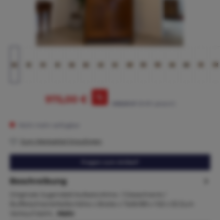
%
975,00 €
1.065,00 €*
(8.45% gespart)
Nicht mehr verfügbar
Zum Merkzettel hinzufügen
Fragen zum Artikel?
Beschreibung
Originale Jugendstil Aufsatzvitrine / Glasschrank /
BuffetschrankMaße:Höhe x Breite x Tiefe189 x 102 x 53 Zum
Verkauf steht…
Mehr