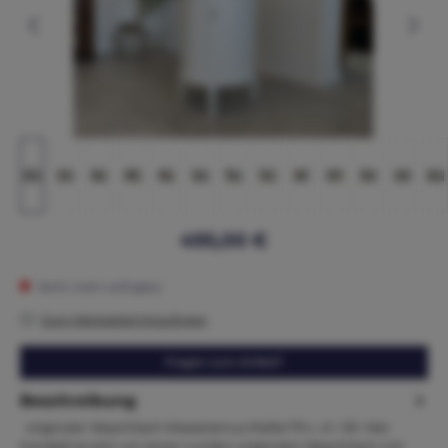
495,00 €
Nicht mehr verfügbar
Zum Merkzettel hinzufügen
Fragen zum Artikel?
Beschreibung
originaler Waschtisch Klassizismus Maße:79 x d = 50 Hier
handelt es sich um einen runden originalen Waschtisch mit