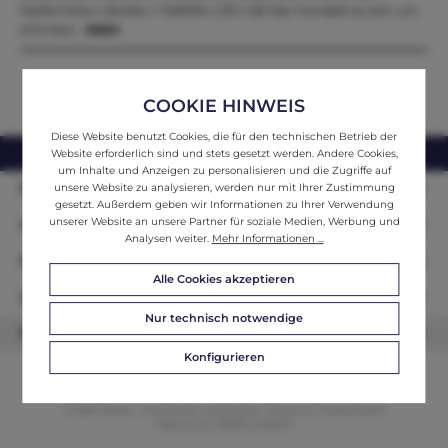
Maße:höhe x Breite x Tiefe99 x 215 x 56 Hier handelt es sich um
eine bez…
Mehr
COOKIE HINWEIS
Diese Website benutzt Cookies, die für den technischen Betrieb der
webshop@ifantik.at
0043 660 3230000
Website erforderlich sind und stets gesetzt werden. Andere Cookies,
um Inhalte und Anzeigen zu personalisieren und die Zugriffe auf
Persönliche Beratung
unsere Website zu analysieren, werden nur mit Ihrer Zustimmung
gesetzt. Außerdem geben wir Informationen zu Ihrer Verwendung
unserer Website an unsere Partner für soziale Medien, Werbung und
Unser Sortiment
Analysen weiter.
Mehr Informationen ...
Informationen
Alle Cookies akzeptieren
Zahlungsarten
Nur technisch notwendige
Newsletter
Konfigurieren
© 2026 ifAntik - Alle Rechte vorbehalten. Theme by
ThemeWare®
Website by
WEBSCHMIEDE