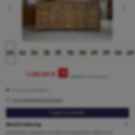
%
1.190,00 €
1.265,00 €*
(5.93% gespart)
Nicht mehr verfügbar
Zum Merkzettel hinzufügen
Fragen zum Artikel?
Beschreibung
praktische Ladenkommode aus Massivholz / Weichholz