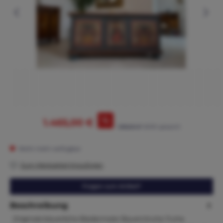
%
1.465,00 €
1.595,00 €*
(8.15% gespart)
Nicht mehr verfügbar
Zum Merkzettel hinzufügen
Fragen zum Artikel?
Beschreibung
Originale bäuerliche Biedermeier Bauerntruhe Truhe