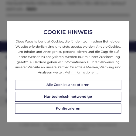
Mariazell Maße.Höhe x Breite x Tiefe73 x 153 x 68 Zum Verkauf
steht ein…
Mehr
COOKIE HINWEIS
Diese Website benutzt Cookies, die für den technischen Betrieb der
webshop@ifantik.at
0043 660 3230000
Website erforderlich sind und stets gesetzt werden. Andere Cookies,
um Inhalte und Anzeigen zu personalisieren und die Zugriffe auf
Persönliche Beratung
unsere Website zu analysieren, werden nur mit Ihrer Zustimmung
gesetzt. Außerdem geben wir Informationen zu Ihrer Verwendung
unserer Website an unsere Partner für soziale Medien, Werbung und
Unser Sortiment
Analysen weiter.
Mehr Informationen ...
Informationen
Alle Cookies akzeptieren
Zahlungsarten
Nur technisch notwendige
Newsletter
Konfigurieren
© 2026 ifAntik - Alle Rechte vorbehalten. Theme by
ThemeWare®
Website by
WEBSCHMIEDE