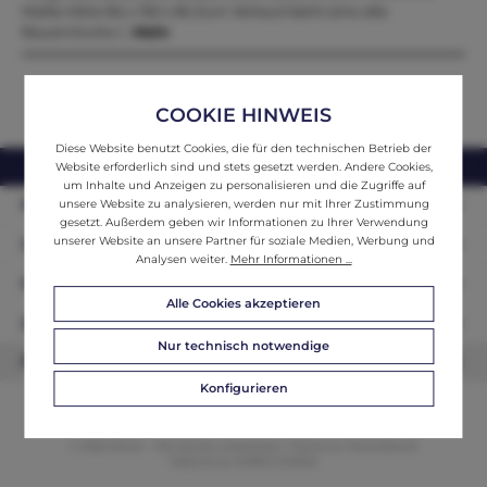
Maße.Höhe 84 x 150 x 66 Zum Verkauf steht eine alte
Bauerntruhe /…
Mehr
COOKIE HINWEIS
Diese Website benutzt Cookies, die für den technischen Betrieb der
webshop@ifantik.at
0043 660 3230000
Website erforderlich sind und stets gesetzt werden. Andere Cookies,
um Inhalte und Anzeigen zu personalisieren und die Zugriffe auf
Persönliche Beratung
unsere Website zu analysieren, werden nur mit Ihrer Zustimmung
gesetzt. Außerdem geben wir Informationen zu Ihrer Verwendung
unserer Website an unsere Partner für soziale Medien, Werbung und
Unser Sortiment
Analysen weiter.
Mehr Informationen ...
Informationen
Alle Cookies akzeptieren
Zahlungsarten
Nur technisch notwendige
Newsletter
Konfigurieren
© 2026 ifAntik - Alle Rechte vorbehalten. Theme by
ThemeWare®
Website by
WEBSCHMIEDE