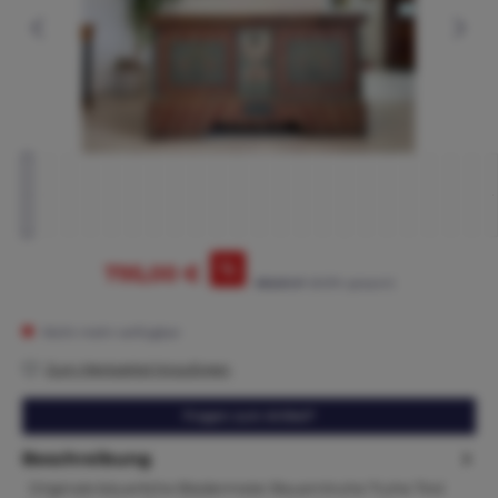
%
795,00 €
865,00 €*
(8.09% gespart)
Nicht mehr verfügbar
Zum Merkzettel hinzufügen
Fragen zum Artikel?
Beschreibung
Originale bäuerliche Biedermeier Bauerntruhe Truhe Tirol