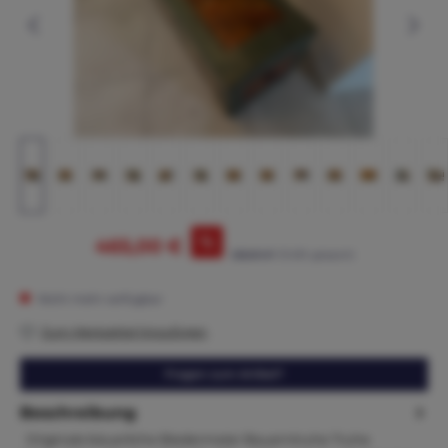
%
465,00 €
525,00 €*
(11.43% gespart)
Nicht mehr verfügbar
Zum Merkzettel hinzufügen
Fragen zum Artikel?
Beschreibung
Originale bäuerliche Biedermeier Bauerntruhe Truhe