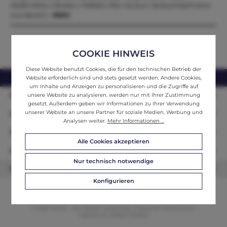
Maße.Höhe x Breite x Tiefe63 x 95 x 42 Zum Verkauf steht eine
wundersch…
Mehr
COOKIE HINWEIS
Diese Website benutzt Cookies, die für den technischen Betrieb der
webshop@ifantik.at
0043 660 3230000
Website erforderlich sind und stets gesetzt werden. Andere Cookies,
um Inhalte und Anzeigen zu personalisieren und die Zugriffe auf
Persönliche Beratung
unsere Website zu analysieren, werden nur mit Ihrer Zustimmung
gesetzt. Außerdem geben wir Informationen zu Ihrer Verwendung
unserer Website an unsere Partner für soziale Medien, Werbung und
Unser Sortiment
Analysen weiter.
Mehr Informationen ...
Informationen
Alle Cookies akzeptieren
Zahlungsarten
Nur technisch notwendige
Newsletter
Konfigurieren
© 2026 ifAntik - Alle Rechte vorbehalten. Theme by
ThemeWare®
Website by
WEBSCHMIEDE