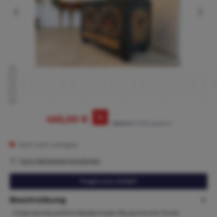
%
465,00 €
525,00 €*
(11.43% gespart)
Nicht mehr verfügbar
Zum Merkzettel hinzufügen
Fragen zum Artikel?
Beschreibung
Originale bäuerliche Biedermeier Bauerntruhe Truhe