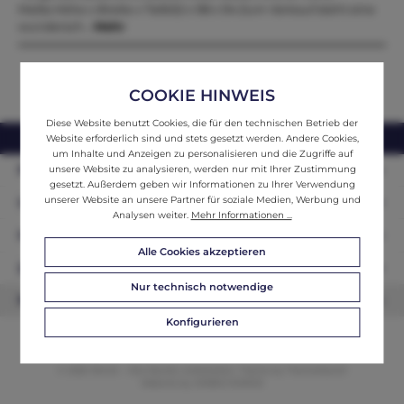
Maße.Höhe x Breite x Tiefe52 x 98 x 94 Zum Verkauf steht eine
wundersch…
Mehr
COOKIE HINWEIS
Diese Website benutzt Cookies, die für den technischen Betrieb der
webshop@ifantik.at
0043 660 3230000
Website erforderlich sind und stets gesetzt werden. Andere Cookies,
um Inhalte und Anzeigen zu personalisieren und die Zugriffe auf
Persönliche Beratung
unsere Website zu analysieren, werden nur mit Ihrer Zustimmung
gesetzt. Außerdem geben wir Informationen zu Ihrer Verwendung
unserer Website an unsere Partner für soziale Medien, Werbung und
Unser Sortiment
Analysen weiter.
Mehr Informationen ...
Informationen
Alle Cookies akzeptieren
Zahlungsarten
Nur technisch notwendige
Newsletter
Konfigurieren
© 2026 ifAntik - Alle Rechte vorbehalten. Theme by
ThemeWare®
Website by
WEBSCHMIEDE