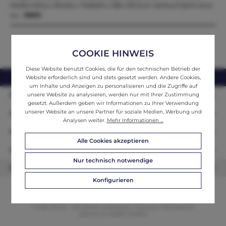
Maße.Höhe x Breite x Tiefe60 x 138 x 59 Zum Verkauf steht eine
au…
Mehr
COOKIE HINWEIS
Diese Website benutzt Cookies, die für den technischen Betrieb der
webshop@ifantik.at
0043 660 3230000
Website erforderlich sind und stets gesetzt werden. Andere Cookies,
um Inhalte und Anzeigen zu personalisieren und die Zugriffe auf
Persönliche Beratung
unsere Website zu analysieren, werden nur mit Ihrer Zustimmung
gesetzt. Außerdem geben wir Informationen zu Ihrer Verwendung
unserer Website an unsere Partner für soziale Medien, Werbung und
Unser Sortiment
Analysen weiter.
Mehr Informationen ...
Informationen
Alle Cookies akzeptieren
Zahlungsarten
Nur technisch notwendige
Newsletter
Konfigurieren
© 2026 ifAntik - Alle Rechte vorbehalten. Theme by
ThemeWare®
Website by
WEBSCHMIEDE