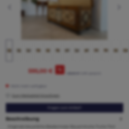
%
595,00 €
625,00 €*
(4.8% gespart)
Nicht mehr verfügbar
Zum Merkzettel hinzufügen
Fragen zum Artikel?
Beschreibung
Originale bäuerliche Biedermeier Bauerntruhe Truhe Tirol