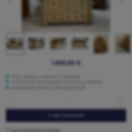
1.865,00 €
Sofort verfügbar, Lieferzeit: 3-15 Werktage
Trusted Shops: Hervorragender Käuferschutz ★★★★★
Kostenlose & Sichere Lieferung AT & DE
Produkt Anzahl: Gib den gewünschten Wert ein oder benutze die Schaltflächen um die 
In den Warenkorb
Zum Merkzettel hinzufügen