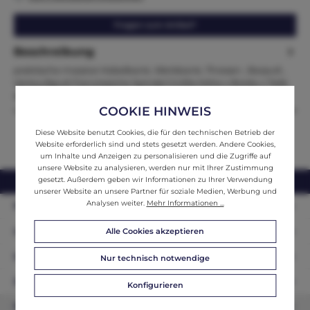
Fragen zum Artikel?
Beschreibung
praktische massive Hobelbank, Werkbank, Thresen , Barpult ,
Verkaufspult Französische Spindel Größe:Höhe x Breite x Tiefe
92…
Mehr
COOKIE HINWEIS
Diese Website benutzt Cookies, die für den technischen Betrieb der
Website erforderlich sind und stets gesetzt werden. Andere Cookies,
um Inhalte und Anzeigen zu personalisieren und die Zugriffe auf
unsere Website zu analysieren, werden nur mit Ihrer Zustimmung
gesetzt. Außerdem geben wir Informationen zu Ihrer Verwendung
webshop@ifantik.at
0043 660 3230000
unserer Website an unsere Partner für soziale Medien, Werbung und
Analysen weiter.
Mehr Informationen ...
Persönliche Beratung
Unser Sortiment
Alle Cookies akzeptieren
Informationen
Nur technisch notwendige
Zahlungsarten
Konfigurieren
Newsletter