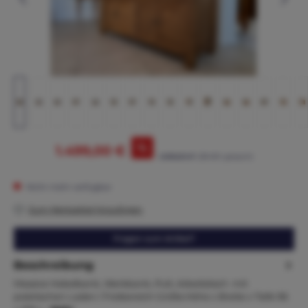
%
1.499,00 €
2.095,00 €*
(28.45% gespart)
Nicht mehr verfügbar
Zum Merkzettel hinzufügen
Fragen zum Artikel?
Beschreibung
Massive Hobelbank, Werkbank, Pult, Arbeitstisch mit
praktischen Laden / Freibereich Größe:Höhe x Breite x Tiefe 96