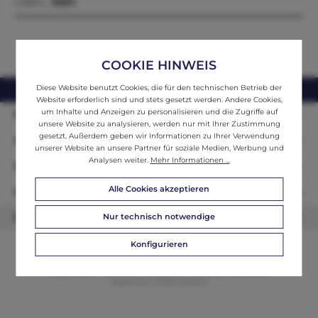
x 205 x…
Mehr
COOKIE HINWEIS
Diese Website benutzt Cookies, die für den technischen Betrieb der
webshop@ifantik.at
0043 660 3230000
Website erforderlich sind und stets gesetzt werden. Andere Cookies,
um Inhalte und Anzeigen zu personalisieren und die Zugriffe auf
Persönliche Beratung
unsere Website zu analysieren, werden nur mit Ihrer Zustimmung
gesetzt. Außerdem geben wir Informationen zu Ihrer Verwendung
Unser Sortiment
unserer Website an unsere Partner für soziale Medien, Werbung und
Analysen weiter.
Mehr Informationen ...
Informationen
Alle Cookies akzeptieren
Zahlungsarten
Nur technisch notwendige
Newsletter
Konfigurieren
© 2026 ifAntik - Alle Rechte vorbehalten. Theme by
ThemeWare®
Website by
WEBSCHMIEDE