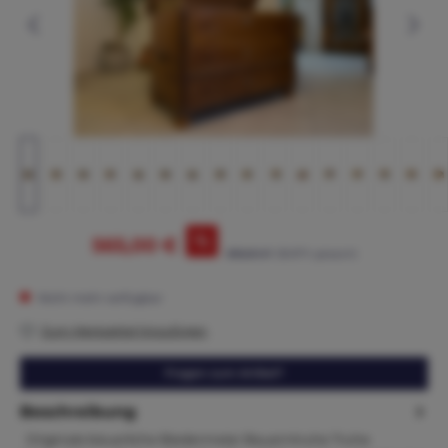
%
565,00 €
895,00 €*
(36.87% gespart)
Nicht mehr verfügbar
Zum Merkzettel hinzufügen
Fragen zum Artikel?
Beschreibung
Originale bäuerliche Biedermeier Bauerntruhe Truhe