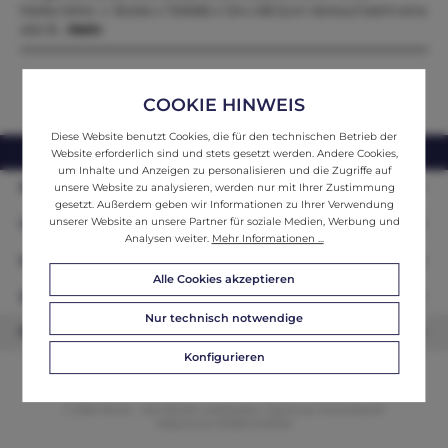
Maße.Höhe x Breite x Tiefe82 x 124 x 68 Zum Verkauf steht eine
alte B…
Mehr
COOKIE HINWEIS
Diese Website benutzt Cookies, die für den technischen Betrieb der
webshop@ifantik.at
0043 660 3230000
Website erforderlich sind und stets gesetzt werden. Andere Cookies,
um Inhalte und Anzeigen zu personalisieren und die Zugriffe auf
Persönliche Beratung
unsere Website zu analysieren, werden nur mit Ihrer Zustimmung
gesetzt. Außerdem geben wir Informationen zu Ihrer Verwendung
unserer Website an unsere Partner für soziale Medien, Werbung und
Unser Sortiment
Analysen weiter.
Mehr Informationen ...
Informationen
Alle Cookies akzeptieren
Zahlungsarten
Nur technisch notwendige
Newsletter
Konfigurieren
© 2026 ifAntik - Alle Rechte vorbehalten. Theme by
ThemeWare®
Website by
WEBSCHMIEDE