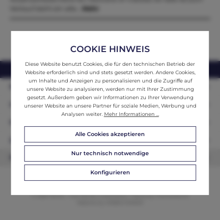
Verkauf steht ein alte…
Mehr
COOKIE HINWEIS
Diese Website benutzt Cookies, die für den technischen Betrieb der
webshop@ifantik.at
0043 660 3230000
Website erforderlich sind und stets gesetzt werden. Andere Cookies,
um Inhalte und Anzeigen zu personalisieren und die Zugriffe auf
Persönliche Beratung
unsere Website zu analysieren, werden nur mit Ihrer Zustimmung
gesetzt. Außerdem geben wir Informationen zu Ihrer Verwendung
Unser Sortiment
unserer Website an unsere Partner für soziale Medien, Werbung und
Analysen weiter.
Mehr Informationen ...
Informationen
Alle Cookies akzeptieren
Zahlungsarten
Nur technisch notwendige
Newsletter
Konfigurieren
© 2026 ifAntik - Alle Rechte vorbehalten. Theme by
ThemeWare®
Website by
WEBSCHMIEDE