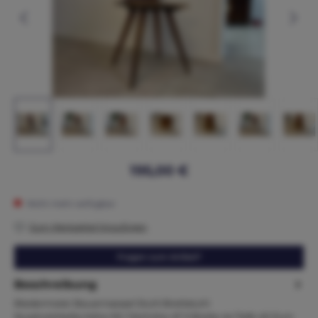
195,00 €
Nicht mehr verfügbar
Zum Merkzettel hinzufügen
Fragen zum Artikel?
Beschreibung
Biedermeier Bauernsessel Stuhl Brettstuhl
NussholzMaße:Höhe 93 / Sitzhöhe 47 X Breite 44 Tiefe 40 Zum