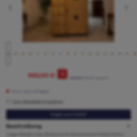
%
865,00 €
965,00 €*
(10.36% gespart)
Nicht mehr verfügbar
Zum Merkzettel hinzufügen
Fragen zum Artikel?
Beschreibung
Uriger Biedermeier Brotschrank Almerschrank Maße:Höhe x