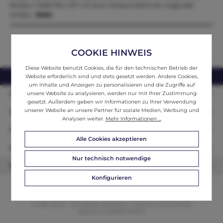
Breite x Tiefe178 x 127 x 51 Zum Verkauf steht ein originaler
antike…
Mehr
COOKIE HINWEIS
Diese Website benutzt Cookies, die für den technischen Betrieb der
webshop@ifantik.at
0043 660 3230000
Website erforderlich sind und stets gesetzt werden. Andere Cookies,
um Inhalte und Anzeigen zu personalisieren und die Zugriffe auf
Persönliche Beratung
unsere Website zu analysieren, werden nur mit Ihrer Zustimmung
gesetzt. Außerdem geben wir Informationen zu Ihrer Verwendung
unserer Website an unsere Partner für soziale Medien, Werbung und
Unser Sortiment
Analysen weiter.
Mehr Informationen ...
Informationen
Alle Cookies akzeptieren
Zahlungsarten
Nur technisch notwendige
Newsletter
Konfigurieren
© 2026 ifAntik - Alle Rechte vorbehalten. Theme by
ThemeWare®
Website by
WEBSCHMIEDE