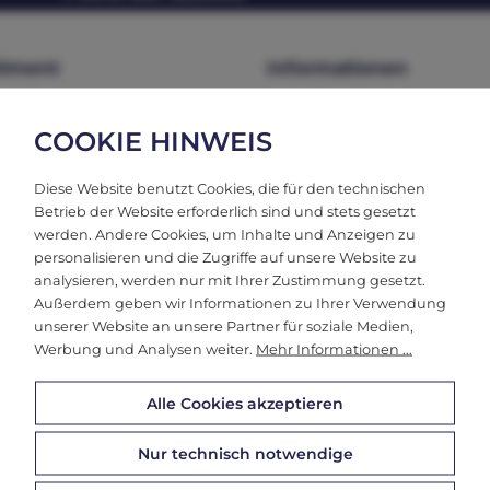
timent
Informationen
en aus Österreich |
Service & Dienstleistunge
nd
COOKIE HINWEIS
Das Unternehmen
bel & Landhausmöbel aus
Blog
Diese Website benutzt Cookies, die für den technischen
h
Betrieb der Website erforderlich sind und stets gesetzt
Häufig gestellte Fragen
el | Original & Restauriert
werden. Andere Cookies, um Inhalte und Anzeigen zu
Anfahrt
personalisieren und die Zugriffe auf unsere Website zu
er Möbel Original &
analysieren, werden nur mit Ihrer Zustimmung gesetzt.
rt
Kontakt
Außerdem geben wir Informationen zu Ihrer Verwendung
l Möbel Original &
Versand und Zahlung
unserer Website an unsere Partner für soziale Medien,
rt
Werbung und Analysen weiter.
Mehr Informationen ...
Widerrufsbelehrung
el Original & Restauriert
Impressum
Alle Cookies akzeptieren
hränke & Bauernkästen
Datenschutz
uernkredenzen &
Nur technisch notwendige
AGB
ommoden