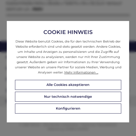
EsstischMaße:Höhe x Breite x Tiefe74 x 94 x 92 Zum Verkauf
steht ein uri…
Mehr
COOKIE HINWEIS
Diese Website benutzt Cookies, die für den technischen Betrieb der
webshop@ifantik.at
0043 660 3230000
Website erforderlich sind und stets gesetzt werden. Andere Cookies,
um Inhalte und Anzeigen zu personalisieren und die Zugriffe auf
Persönliche Beratung
unsere Website zu analysieren, werden nur mit Ihrer Zustimmung
gesetzt. Außerdem geben wir Informationen zu Ihrer Verwendung
unserer Website an unsere Partner für soziale Medien, Werbung und
Unser Sortiment
Analysen weiter.
Mehr Informationen ...
Informationen
Alle Cookies akzeptieren
Zahlungsarten
Nur technisch notwendige
Newsletter
Konfigurieren
© 2026 ifAntik - Alle Rechte vorbehalten. Theme by
ThemeWare®
Website by
WEBSCHMIEDE