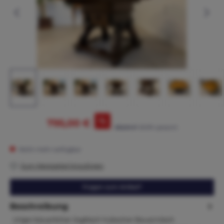
%
795,00 €
865,00 €*
(8.09% gespart)
Nicht mehr verfügbar
Zum Merkzettel hinzufügen
Fragen zum Artikel?
Beschreibung
Uriger bäuerlicher Jogltisch hübscher Bauerntisch