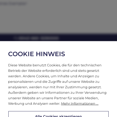
hönes Exemplar!
0043 660 3230000
COOKIE HINWEIS
timent
Informationen
Diese Website benutzt Cookies, die für den technischen
en aus Österreich |
Service & Dienstleistunge
Betrieb der Website erforderlich sind und stets gesetzt
nd
Das Unternehmen
werden. Andere Cookies, um Inhalte und Anzeigen zu
bel & Landhausmöbel aus
personalisieren und die Zugriffe auf unsere Website zu
Blog
h
analysieren, werden nur mit Ihrer Zustimmung gesetzt.
Häufig gestellte Fragen
Außerdem geben wir Informationen zu Ihrer Verwendung
el | Original & Restauriert
unserer Website an unsere Partner für soziale Medien,
Anfahrt
er Möbel Original &
Werbung und Analysen weiter.
Mehr Informationen ...
rt
Kontakt
Alle Cookies akzeptieren