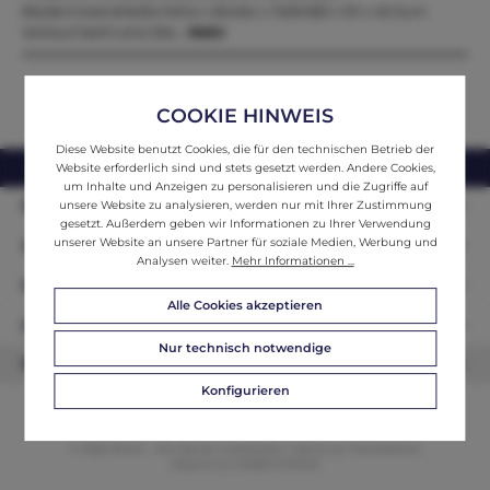
BiedermeiersMaße:Höhe x Breite x Tiefe168 x 101 x 45 Zum
Verkauf steht eine Bie…
Mehr
COOKIE HINWEIS
Diese Website benutzt Cookies, die für den technischen Betrieb der
webshop@ifantik.at
0043 660 3230000
Website erforderlich sind und stets gesetzt werden. Andere Cookies,
um Inhalte und Anzeigen zu personalisieren und die Zugriffe auf
Persönliche Beratung
unsere Website zu analysieren, werden nur mit Ihrer Zustimmung
gesetzt. Außerdem geben wir Informationen zu Ihrer Verwendung
unserer Website an unsere Partner für soziale Medien, Werbung und
Unser Sortiment
Analysen weiter.
Mehr Informationen ...
Informationen
Alle Cookies akzeptieren
Zahlungsarten
Nur technisch notwendige
Newsletter
Konfigurieren
© 2026 ifAntik - Alle Rechte vorbehalten. Theme by
ThemeWare®
Website by
WEBSCHMIEDE