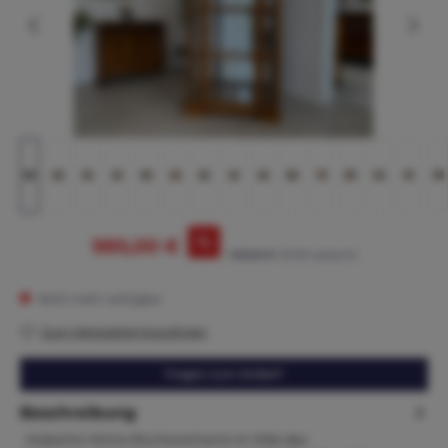
%
985,00 €
1.165,00 €*
(15.45% gespart)
Nicht mehr verfügbar
Zum Merkzettel hinzufügen
Fragen zum Artikel?
Beschreibung
Hübsche Vitrine Bücherschrank im Stile des