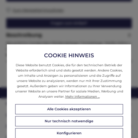
Zum Merkzettel hinzufügen
Fragen zum Artikel?
Beschreibung
Bäuerliche Garderobe Kleiderablage / Hutablage Maße.Höhe x
Breite x Tiefe200 x 100 x 9Zum Verkauf steht ein im Stile der Gr…
COOKIE HINWEIS
Mehr
Diese Website benutzt Cookies, die für den technischen Betrieb der
Website erforderlich sind und stets gesetzt werden. Andere Cookies,
um Inhalte und Anzeigen zu personalisieren und die Zugriffe auf
unsere Website zu analysieren, werden nur mit Ihrer Zustimmung
gesetzt. Außerdem geben wir Informationen zu Ihrer Verwendung
unserer Website an unsere Partner für soziale Medien, Werbung und
webshop@ifantik.at
0043 660 3230000
Analysen weiter.
Mehr Informationen ...
Persönliche Beratung
Alle Cookies akzeptieren
Unser Sortiment
Nur technisch notwendige
Informationen
Konfigurieren
Zahlungsarten