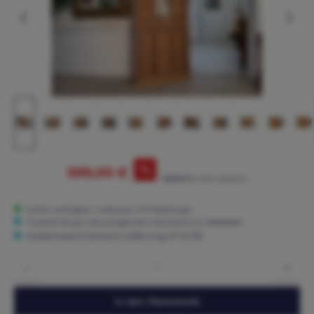
%
599,00 €
625,00 €*
(4.16% gespart)
Sofort verfügbar, Lieferzeit: 3-15 Werktage
Trusted Shops: Hervorragender Käuferschutz ★★★★★
Kostenlose & Sichere Lieferung AT & DE
Produkt Anzahl: Gib den gewünschten Wert ein oder benutze die Schaltflächen um die 
In den Warenkorb