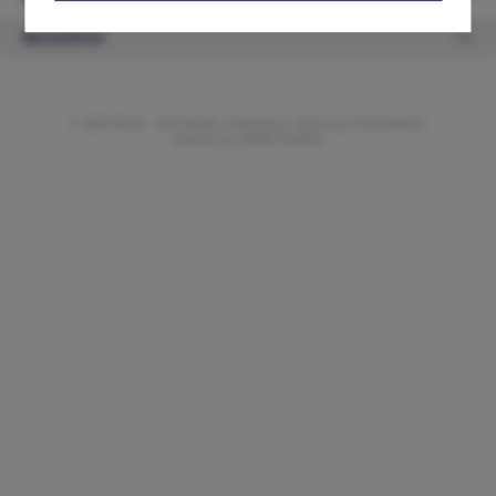
Newsletter
© 2026 ifAntik - Alle Rechte vorbehalten. Theme by
ThemeWare®
Website by
WEBSCHMIEDE