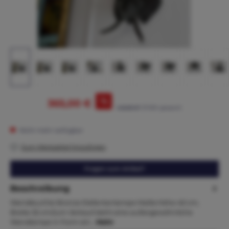
%
365,00 €
440,00 €*
(17.05% gespart)
Nicht mehr verfügbar
Zum Merkzettel hinzufügen
Fragen zum Artikel?
Beschreibung
Wandleuchte Bronze Elefantenlampe Maße:Höhe 40 cm,
Breite 32 cmZum Verkauf steht eine außergewöhnliche
Wandlampe in Form ein…
Mehr