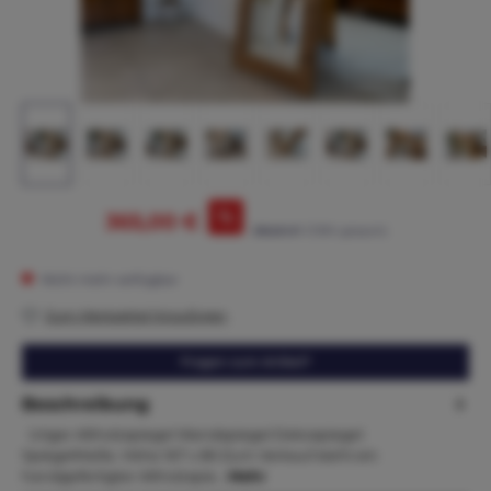
%
365,00 €
395,00 €*
(7.59% gespart)
Nicht mehr verfügbar
Zum Merkzettel hinzufügen
Fragen zum Artikel?
Beschreibung
Uriger Altholzspiegel Wandspiegel Dekospiegel
SpiegelMaße. Höhe 167 x 80 Zum Verkauf steht ein
handgefertigter Altholzspie…
Mehr