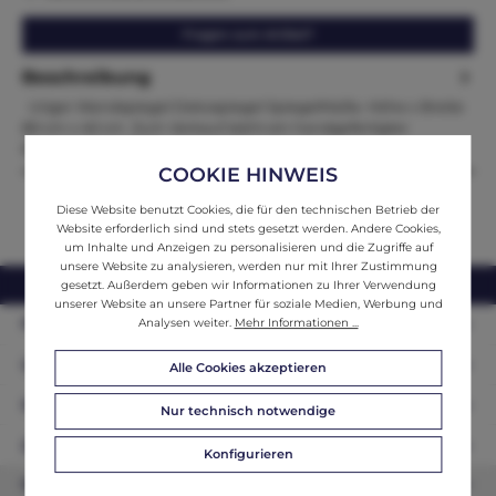
Fragen zum Artikel?
Beschreibung
Uriger Wandspiegel Dekospiegel SpiegelMaße. Höhe x Breite
80 cm x 40 cm Zum Verkauf steht ein handgefertigter
Bauernspieg…
Mehr
COOKIE HINWEIS
Diese Website benutzt Cookies, die für den technischen Betrieb der
Website erforderlich sind und stets gesetzt werden. Andere Cookies,
um Inhalte und Anzeigen zu personalisieren und die Zugriffe auf
unsere Website zu analysieren, werden nur mit Ihrer Zustimmung
webshop@ifantik.at
0043 660 3230000
gesetzt. Außerdem geben wir Informationen zu Ihrer Verwendung
unserer Website an unsere Partner für soziale Medien, Werbung und
Analysen weiter.
Mehr Informationen ...
Persönliche Beratung
Unser Sortiment
Alle Cookies akzeptieren
Informationen
Nur technisch notwendige
Zahlungsarten
Konfigurieren
Newsletter