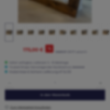
%
175,00 €
245,00 €*
(28.57% gespart)
Sofort verfügbar, Lieferzeit: 5 - 15 Werktage
Trusted Shops: Hervorragender Käuferschutz ★★★★★
Kostenlose & Sichere Lieferung AT & DE
Produkt Anzahl: Gib den gewünschten Wert ein oder benutze die Schaltflächen um die 
In den Warenkorb
Zum Merkzettel hinzufügen